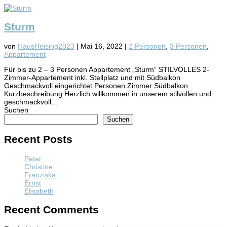
Sturm
von
HausHeising2023
|
Mai 16, 2022
|
2 Personen
,
3 Personen
,
Appartement
Für bis zu 2 – 3 Personen Appartement „Sturm“ STILVOLLES 2-
Zimmer-Appartement inkl. Stellplatz und mit Südbalkon
Geschmackvoll eingerichtet Personen Zimmer Südbalkon
Kurzbeschreibung Herzlich willkommen in unserem stilvollen und
geschmackvoll...
Suchen
Suchen
Recent Posts
Peter
Christine
Franziska
Ernst
Elisabeth
Recent Comments